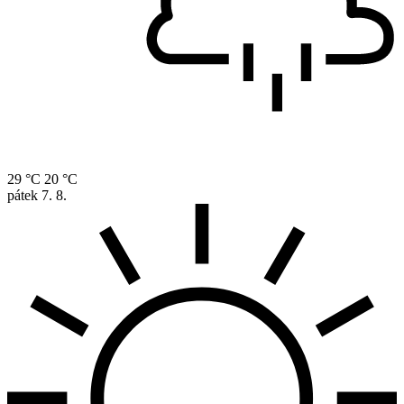
29 °C
20 °C
pátek
7. 8.