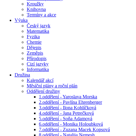
Kroužky
Knihovna
Termíny a akce
Výuka
Český jazyk
Matematika
Fyzika
Chemie
Dějepis
Zeměpis
Přírodopis
Cizí jazyky
Informatika
Družina
Kalendář akcí
Měsíční plány a roční plán
Oddělení družiny
1.oddělení - Yaroslava Morska
2.oddělení - Pavlína Ehrenberger
3.oddělení - Ilona Kohlíčková
4.oddělení - Jana Petrečková
5.oddělení - Soňa Adamová
6.oddělení - Monika Holoubková
7.oddělení - Zuzana Macek Kopsová
8.oddělení - Nataliia Nemesh