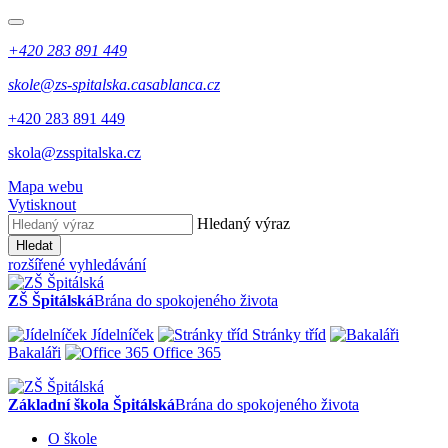
+420 283 891 449
skole@zs-spitalska.casablanca.cz
+420 283 891 449
skola@zsspitalska.cz
Mapa webu
Vytisknout
Hledaný výraz
Hledat
rozšířené vyhledávání
ZŠ Špitálská
Brána do spokojeného života
Jídelníček
Stránky tříd
Bakaláři
Office 365
Základní škola Špitálská
Brána do spokojeného života
O škole