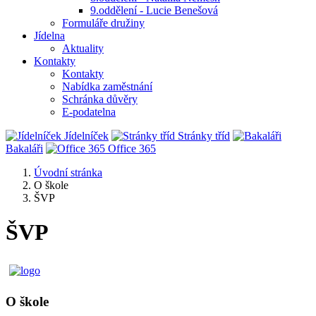
9.oddělení - Lucie Benešová
Formuláře družiny
Jídelna
Aktuality
Kontakty
Kontakty
Nabídka zaměstnání
Schránka důvěry
E-podatelna
Jídelníček
Stránky tříd
Bakaláři
Office 365
Úvodní stránka
O škole
ŠVP
ŠVP
O škole