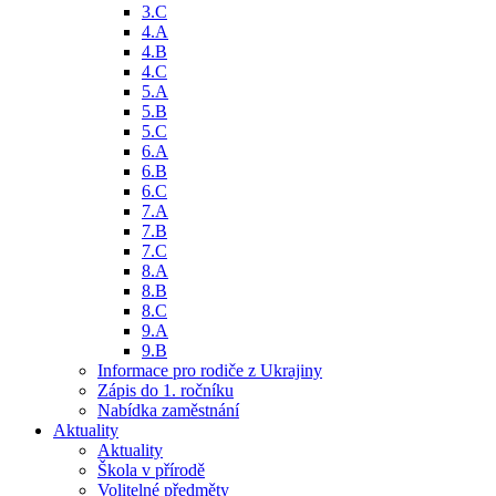
3.C
4.A
4.B
4.C
5.A
5.B
5.C
6.A
6.B
6.C
7.A
7.B
7.C
8.A
8.B
8.C
9.A
9.B
Informace pro rodiče z Ukrajiny
Zápis do 1. ročníku
Nabídka zaměstnání
Aktuality
Aktuality
Škola v přírodě
Volitelné předměty