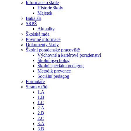
Informace o škole
Historie školy
Majetek
Bakaláři
SRPŠ
Aktuality
Školská rada
Povinné informace
Dokumenty školy
Školní poradenské pracoviště
Výchovné a kariérové poradenství
Školní psycholog
Školní speciální pedagog
Metodik prevence
Sociální pedagog
Formuláře
Stránky tříd
1.A
1.B
1.C
2.A
2.B
2.C
3.A
3.B