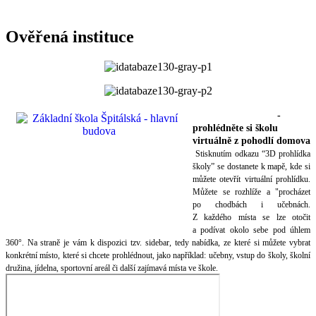
Ověřená instituce
3D prohlídka školy
-
prohlédněte si školu
virtuálně z pohodlí domova
Stisknutím odkazu “3D prohlídka
školy” se dostanete k mapě, kde si
můžete otevřít virtuální prohlídku.
Můžete se rozhlíže a "procházet
po chodbách i učebnách.
Z každého místa se lze otočit
a podívat okolo sebe pod úhlem
360°. Na straně je vám k dispozici tzv. sidebar, tedy nabídka, ze které si můžete vybrat
konkrétní místo, které si chcete prohlédnout, jako například: učebny, vstup do školy, školní
družina, jídelna, sportovní areál či další zajímavá místa ve škole.