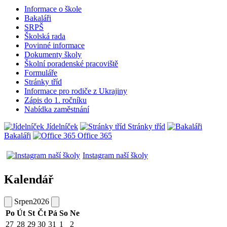
Informace o škole
Bakaláři
SRPŠ
Školská rada
Povinné informace
Dokumenty školy
Školní poradenské pracoviště
Formuláře
Stránky tříd
Informace pro rodiče z Ukrajiny
Zápis do 1. ročníku
Nabídka zaměstnání
Jídelníček
Stránky tříd
Bakaláři
Office 365
Instagram naší školy
Kalendář
Srpen
2026
Po
Út
St
Čt
Pá
So
Ne
27
28
29
30
31
1
2