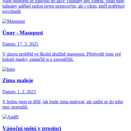
Naše oddělení se zapojilo do akce Tulipány pro Amelii. Snad naše
tulipány udělají radost nejen nemocným, ale i všem, kteří potřebují
povzbudit
Únor - Masopust
Datum:
17. 3. 2025
V únoru proběhl ve školní družině masopust. Předvedli jsme své
krásné masky, zatančili si a zasoutěžili.
Zima maluje
Datum:
1. 2. 2025
V lednu jsem se těšil, jak bude zima malovat, ale zatím se do toho
moc nepouští.
Vánoční snění v prosinci