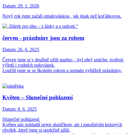
Datum:
29. 1. 2026
Nový rok jsme začali omalovánkou , jak jinak než koťátkovou.
červen - prázdniny jsou za rohem
Datum:
26. 6. 2025
Červen jsme si v družině užili naplno – byl plný smíchu, tvoření,
výletů i vodních radovánek.
Loučili jsme se se školním rokem a pomalu vyhlíželi prázdniny.
Květen – Slunečné pohlazení
Datum:
8. 6. 2025
Slunečné pohlazení
Květen nás pohladil nejen sluníčkem, ale i množstvím krásných
chvilek, které jsme si společně užili.