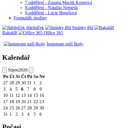
7.oddělení - Zuzana Macek Kopsová
8.oddělení - Nataliia Nemesh
9.oddělení - Lucie Benešová
Formuláře družiny
Jídelníček
Stránky tříd
Bakaláři
Office 365
Instagram naší školy
Kalendář
Srpen
2026
Po
Út
St
Čt
Pá
So
Ne
27
28
29
30
31
1
2
3
4
5
6
7
8
9
10
11
12
13
14
15
16
17
18
19
20
21
22
23
24
25
26
27
28
29
30
31
1
2
3
4
5
6
Počasí