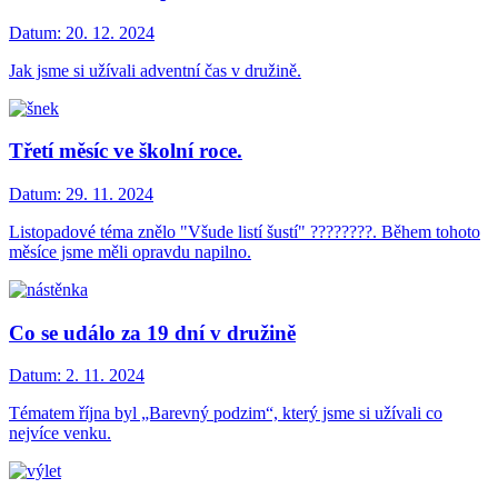
Datum:
20. 12. 2024
Jak jsme si užívali adventní čas v družině.
Třetí měsíc ve školní roce.
Datum:
29. 11. 2024
Listopadové téma znělo "Všude listí šustí" ????????. Během tohoto
měsíce jsme měli opravdu napilno.
Co se událo za 19 dní v družině
Datum:
2. 11. 2024
Tématem října byl „Barevný podzim“, který jsme si užívali co
nejvíce venku.