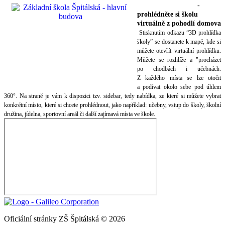
3D prohlídka školy
-
prohlédněte si školu
virtuálně z pohodlí domova
Stisknutím odkazu “3D prohlídka
školy” se dostanete k mapě, kde si
můžete otevřít virtuální prohlídku.
Můžete se rozhlíže a "procházet
po chodbách i učebnách.
Z každého místa se lze otočit
a podívat okolo sebe pod úhlem
360°. Na straně je vám k dispozici tzv. sidebar, tedy nabídka, ze které si můžete vybrat
konkrétní místo, které si chcete prohlédnout, jako například: učebny, vstup do školy, školní
družina, jídelna, sportovní areál či další zajímavá místa ve škole.
Oficiální stránky ZŠ Špitálská © 2026