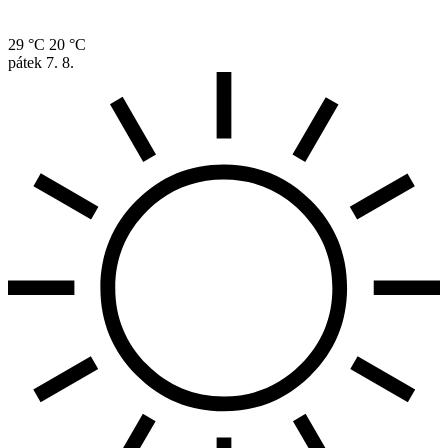
29 °C
20 °C
pátek
7. 8.