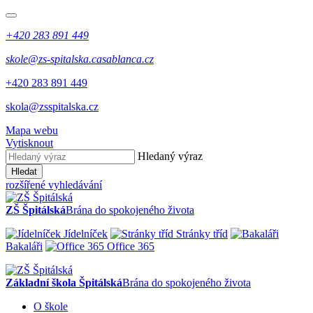
+420 283 891 449
skole@zs-spitalska.casablanca.cz
+420 283 891 449
skola@zsspitalska.cz
Mapa webu
Vytisknout
Hledaný výraz
Hledat
rozšířené vyhledávání
ZŠ Špitálská
Brána do spokojeného života
Jídelníček
Stránky tříd
Bakaláři
Office 365
Základní škola Špitálská
Brána do spokojeného života
O škole