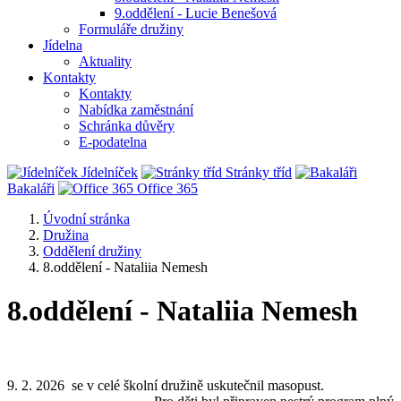
9.oddělení - Lucie Benešová
Formuláře družiny
Jídelna
Aktuality
Kontakty
Kontakty
Nabídka zaměstnání
Schránka důvěry
E-podatelna
Jídelníček
Stránky tříd
Bakaláři
Office 365
Úvodní stránka
Družina
Oddělení družiny
8.oddělení - Nataliia Nemesh
8.oddělení - Nataliia Nemesh
9. 2. 2026 se v celé školní družině uskutečnil masopust.