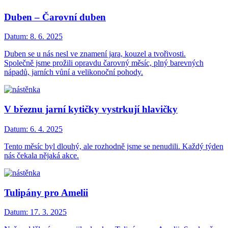
Duben – Čarovní duben
Datum:
8. 6. 2025
Duben se u nás nesl ve znamení jara, kouzel a tvořivosti.
Společně jsme prožili opravdu čarovný měsíc, plný barevných
nápadů, jarních vůní a velikonoční pohody.
V březnu jarní kytičky vystrkují hlavičky
Datum:
6. 4. 2025
Tento měsíc byl dlouhý, ale rozhodně jsme se nenudili. Každý týden
nás čekala nějaká akce.
Tulipány pro Amelii
Datum:
17. 3. 2025