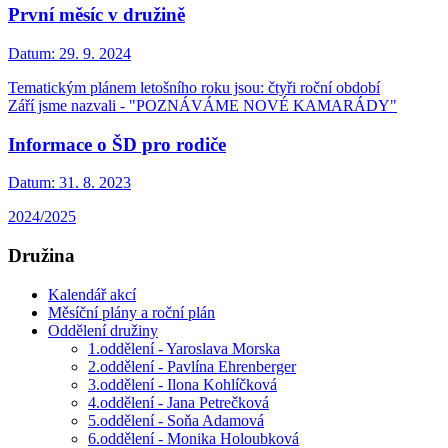
První měsíc v družině
Datum:
29. 9. 2024
Tematickým plánem letošního roku jsou: čtyři roční období
Září jsme nazvali - "POZNÁVÁME NOVÉ KAMARÁDY"
Informace o ŠD pro rodiče
Datum:
31. 8. 2023
2024/2025
Družina
Kalendář akcí
Měsíční plány a roční plán
Oddělení družiny
1.oddělení - Yaroslava Morska
2.oddělení - Pavlína Ehrenberger
3.oddělení - Ilona Kohlíčková
4.oddělení - Jana Petrečková
5.oddělení - Soňa Adamová
6.oddělení - Monika Holoubková