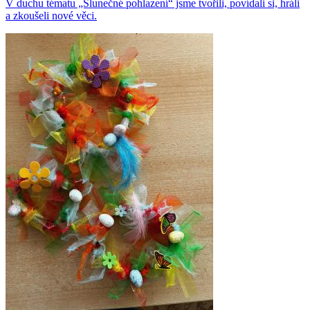
V duchu tématu „Slunečné pohlazení“ jsme tvořili, povídali si, hráli
a zkoušeli nové věci.