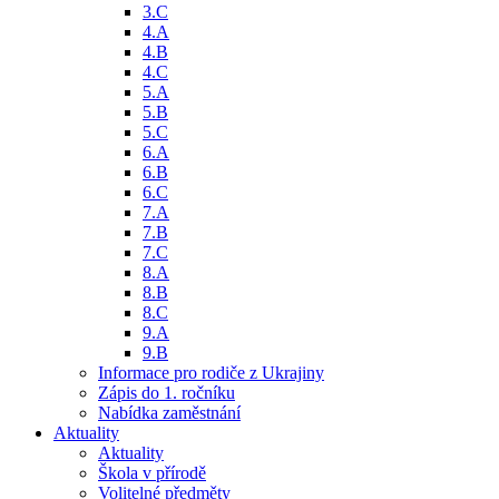
3.C
4.A
4.B
4.C
5.A
5.B
5.C
6.A
6.B
6.C
7.A
7.B
7.C
8.A
8.B
8.C
9.A
9.B
Informace pro rodiče z Ukrajiny
Zápis do 1. ročníku
Nabídka zaměstnání
Aktuality
Aktuality
Škola v přírodě
Volitelné předměty