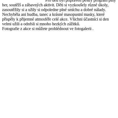
Pro děti byl připraven pestrý program plný
her, soutěží a zábavných aktivit. Děti si vyzkoušely různé úkoly,
zasoutěžily si a užily si odpoledne plné smíchu a dobré nálady.
Nechyběla ani hudba, tanec a krásné masopustní masky, které
přispěly k přijemné atmosféře celé akce. Všichni účastníci si den
velmi užili a odnfsli si mnoho hezkých zážitků.
Fotografie z akce si můžete prohlédnout ve fotogalerii .