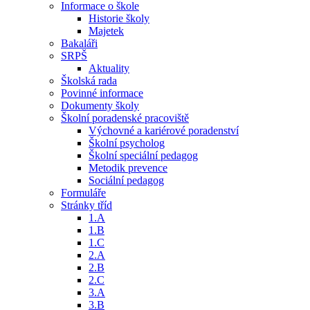
Informace o škole
Historie školy
Majetek
Bakaláři
SRPŠ
Aktuality
Školská rada
Povinné informace
Dokumenty školy
Školní poradenské pracoviště
Výchovné a kariérové poradenství
Školní psycholog
Školní speciální pedagog
Metodik prevence
Sociální pedagog
Formuláře
Stránky tříd
1.A
1.B
1.C
2.A
2.B
2.C
3.A
3.B