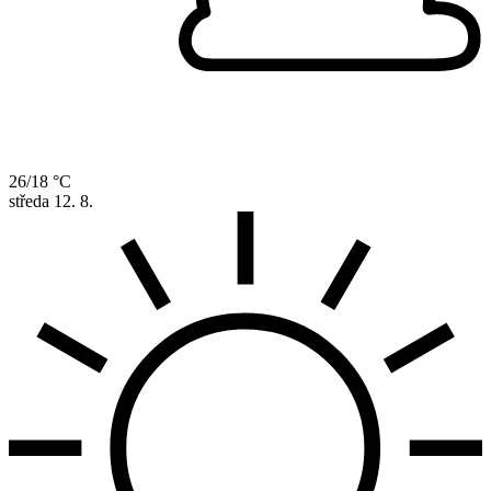
26/18 °C
středa
12. 8.