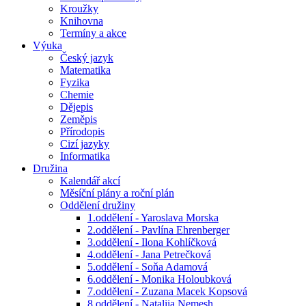
Kroužky
Knihovna
Termíny a akce
Výuka
Český jazyk
Matematika
Fyzika
Chemie
Dějepis
Zeměpis
Přírodopis
Cizí jazyky
Informatika
Družina
Kalendář akcí
Měsíční plány a roční plán
Oddělení družiny
1.oddělení - Yaroslava Morska
2.oddělení - Pavlína Ehrenberger
3.oddělení - Ilona Kohlíčková
4.oddělení - Jana Petrečková
5.oddělení - Soňa Adamová
6.oddělení - Monika Holoubková
7.oddělení - Zuzana Macek Kopsová
8.oddělení - Nataliia Nemesh