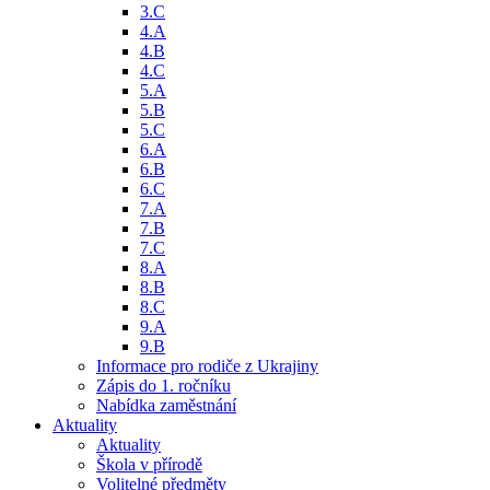
3.C
4.A
4.B
4.C
5.A
5.B
5.C
6.A
6.B
6.C
7.A
7.B
7.C
8.A
8.B
8.C
9.A
9.B
Informace pro rodiče z Ukrajiny
Zápis do 1. ročníku
Nabídka zaměstnání
Aktuality
Aktuality
Škola v přírodě
Volitelné předměty