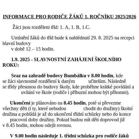
INFORMACE PRO RODIČE ŽÁKŮ 1. ROČNÍKU 2025/2026
Žáci jsou rozděleni tříd: 1. A, 1. B, 1.C.
Umístění žáků do tříd bude k nahlédnutí 29. 8. 2025 na recepci
hlavní budovy
v době 12 – 15 hodin.
1.9. 2025 - SLAVNOSTNÍ ZAHÁJENÍ ŠKOLNÍHO
ROKU:
Sraz na zahradě budovy Bumbálku v 8.00 hodin
, kde
se žáci slavnostně rozdělení k daným učitelům. Následně
se třídy přesunou do budovy školy, kde proběhne krátké povídání a
uvítání ve škole (rodiče i příbuzní mohou být přítomni).
Ukončení
je plánováno na
8.45 hodin
, poté si převezme
všechny děti (i ty, které nebudou chodit do družiny) školní
družina a pohlídá je až do ukončení třídní schůzky nebo do konce
pracovní doby družiny. Pokud budou mít děti doprovod již
v 8.45 hodin, mohou odejít rovnou.
V 9.00 hodin následuje 1. třídní schůzka pro rodiče žáků