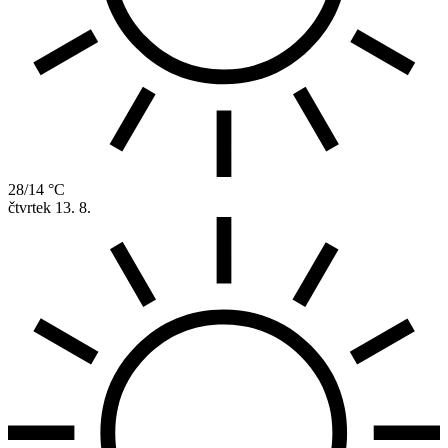
28/14 °C
čtvrtek
13. 8.