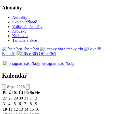
Aktuality
Aktuality
Škola v přírodě
Volitelné předměty
Kroužky
Knihovna
Termíny a akce
Jídelníček
Stránky tříd
Bakaláři
Office 365
Instagram naší školy
Kalendář
Srpen
2026
Po
Út
St
Čt
Pá
So
Ne
27
28
29
30
31
1
2
3
4
5
6
7
8
9
10
11
12
13
14
15
16