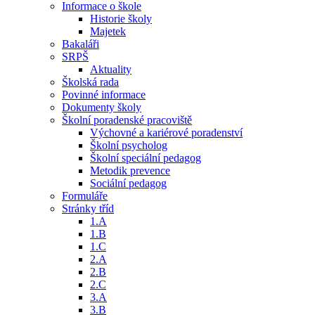
Informace o škole
Historie školy
Majetek
Bakaláři
SRPŠ
Aktuality
Školská rada
Povinné informace
Dokumenty školy
Školní poradenské pracoviště
Výchovné a kariérové poradenství
Školní psycholog
Školní speciální pedagog
Metodik prevence
Sociální pedagog
Formuláře
Stránky tříd
1.A
1.B
1.C
2.A
2.B
2.C
3.A
3.B