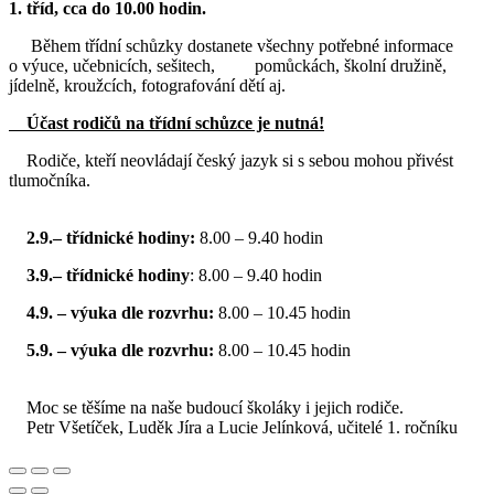
1. tříd, cca do 10.00 hodin.
Během třídní schůzky dostanete všechny potřebné informace
o výuce, učebnicích, sešitech, pomůckách, školní družině,
jídelně, kroužcích, fotografování dětí aj.
Účast rodičů na třídní schůzce je nutná!
Rodiče, kteří neovládají český jazyk si s sebou mohou přivést
tlumočníka.
2.9.– třídnické hodiny
:
8.00 – 9.40 hodin
3.9.– třídnické hodiny
: 8.00 – 9.40 hodin
4.9. – výuka dle rozvrhu:
8.00 – 10.45 hodin
5.9. – výuka dle rozvrhu:
8.00 – 10.45 hodin
Moc se těšíme na naše budoucí školáky i jejich rodiče.
Petr Všetíček, Luděk Jíra a Lucie Jelínková, učitelé 1. ročníku