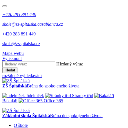
+420 283 891 449
skole@zs-spitalska.casablanca.cz
+420 283 891 449
skola@zsspitalska.cz
Mapa webu
Vytisknout
Hledaný výraz
Hledat
rozšířené vyhledávání
ZŠ Špitálská
Brána do spokojeného života
Jídelníček
Stránky tříd
Bakaláři
Office 365
Základní škola Špitálská
Brána do spokojeného života
O škole